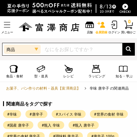
0
メニュー
店舗
会員登録
ログイン
買い物かご
商品
食品・食材
型・道具
レシピ
ラッピング
知る・学ぶ
お菓子、パン作りの材料・器具【富澤商店】
辛味 唐辛子 の関連商品
関連商品をタグで探す
#辛味
#唐辛子
#スパイス 辛味
#世界の食材 辛味
#国産 唐辛子
#瓶入 辛味
#瓶入 唐辛子
#世界の食材 唐辛子
#調味料 唐辛子
#唐辛子 100g