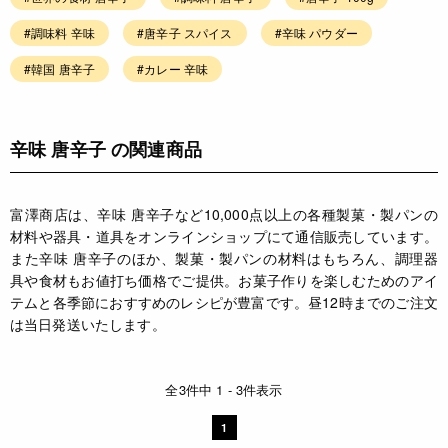
#調味料 辛味
#唐辛子 スパイス
#辛味 パウダー
#韓国 唐辛子
#カレー 辛味
辛味 唐辛子 の関連商品
富澤商店は、辛味 唐辛子など10,000点以上の各種製菓・製パンの
材料や器具・道具をオンラインショップにて通信販売しています。
また辛味 唐辛子のほか、製菓・製パンの材料はもちろん、調理器
具や食材もお値打ち価格でご提供。お菓子作りを楽しむためのアイ
テムと各季節におすすめのレシピが豊富です。昼12時までのご注文
は当日発送いたします。
全3件中 1 - 3件表示
1