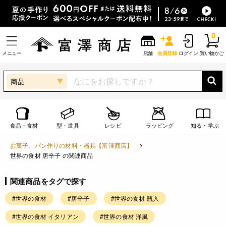
0
メニュー
店舗
会員登録
ログイン
買い物かご
商品
食品・食材
型・道具
レシピ
ラッピング
知る・学ぶ
お菓子、パン作りの材料・器具【富澤商店】
世界の食材 唐辛子 の関連商品
関連商品をタグで探す
#世界の食材
#唐辛子
#世界の食材 瓶入
#世界の食材 イタリアン
#世界の食材 洋風