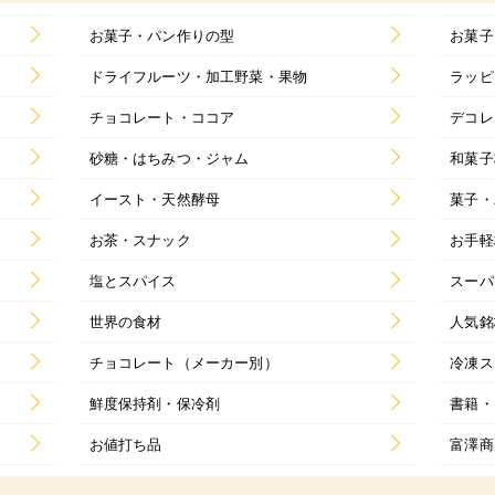
お菓子・パン作りの型
お菓子
ドライフルーツ・加工野菜・果物
ラッピ
チョコレート・ココア
デコレ
砂糖・はちみつ・ジャム
和菓子
イースト・天然酵母
菓子・
お茶・スナック
お手軽
塩とスパイス
スーパ
世界の食材
人気銘
チョコレート（メーカー別）
冷凍ス
鮮度保持剤・保冷剤
書籍・
お値打ち品
富澤商