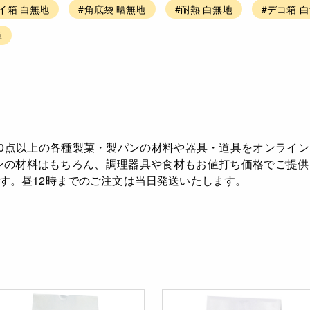
イ箱 白無地
#角底袋 晒無地
#耐熱 白無地
#デコ箱 
単
,000点以上の各種製菓・製パンの材料や器具・道具をオンライ
ンの材料はもちろん、調理器具や食材もお値打ち価格でご提
す。昼12時までのご注文は当日発送いたします。