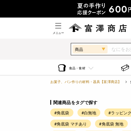
メニュー
商品
食品・食材
お菓子、パン作りの材料・器具【富澤商店】
関連商品をタグで探す
#角底袋
#白無地
#ラッピング
#角底袋 マチあり
#角底袋 無地