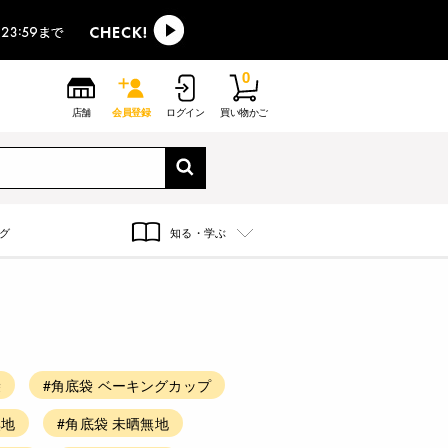
0
店舗
会員登録
ログイン
買い物かご
グ
知る・学ぶ
袋
#角底袋 ベーキングカップ
無地
#角底袋 未晒無地