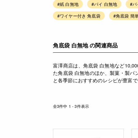
#紙 白無地
#パイ 白無地
#パ
#ワイヤー付き 角底袋
#角底袋 簡
角底袋 白無地 の関連商品
富澤商店は、角底袋 白無地など10
た角底袋 白無地のほか、製菓・製パ
と各季節におすすめのレシピが豊富で
全3件中 1 - 3件表示