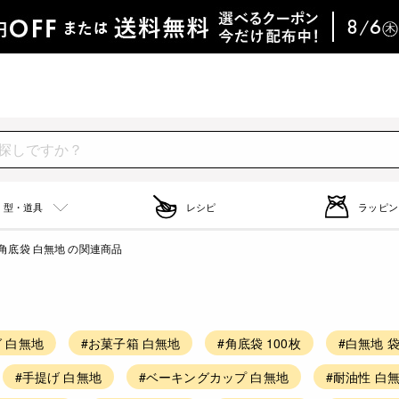
型・道具
レシピ
ラッピン
角底袋 白無地 の関連商品
 白無地
#お菓子箱 白無地
#角底袋 100枚
#白無地 
#手提げ 白無地
#ベーキングカップ 白無地
#耐油性 白