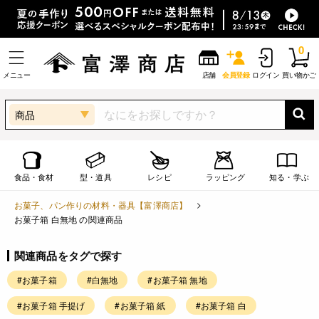
0
メニュー
店舗
会員登録
ログイン
買い物かご
商品
食品・食材
型・道具
レシピ
ラッピング
知る・学ぶ
お菓子、パン作りの材料・器具【富澤商店】
お菓子箱 白無地 の関連商品
関連商品をタグで探す
#お菓子箱
#白無地
#お菓子箱 無地
#お菓子箱 手提げ
#お菓子箱 紙
#お菓子箱 白