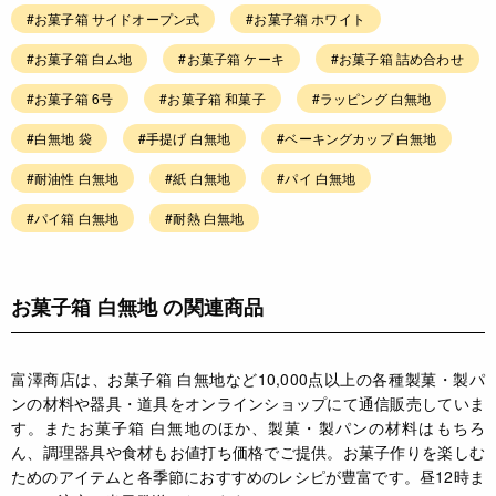
#お菓子箱 サイドオープン式
#お菓子箱 ホワイト
#お菓子箱 白ム地
#お菓子箱 ケーキ
#お菓子箱 詰め合わせ
#お菓子箱 6号
#お菓子箱 和菓子
#ラッピング 白無地
#白無地 袋
#手提げ 白無地
#ベーキングカップ 白無地
#耐油性 白無地
#紙 白無地
#パイ 白無地
#パイ箱 白無地
#耐熱 白無地
お菓子箱 白無地 の関連商品
富澤商店は、お菓子箱 白無地など10,000点以上の各種製菓・製パ
ンの材料や器具・道具をオンラインショップにて通信販売していま
す。またお菓子箱 白無地のほか、製菓・製パンの材料はもちろ
ん、調理器具や食材もお値打ち価格でご提供。お菓子作りを楽しむ
ためのアイテムと各季節におすすめのレシピが豊富です。昼12時ま