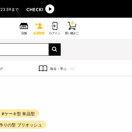
0
店舗
会員登録
ログイン
買い物かご
グ
知る・学ぶ
#ケーキ型 単品型
作りの型 ブリオッシュ