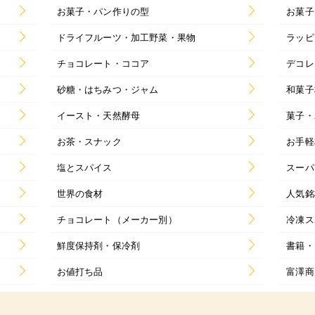
お菓子・パン作りの型
お菓子
ドライフルーツ・加工野菜・果物
ラッピ
チョコレート・ココア
デコレ
砂糖・はちみつ・ジャム
和菓子
イースト・天然酵母
菓子・
お茶・スナック
お手軽
塩とスパイス
スーパ
世界の食材
人気銘
チョコレート（メーカー別）
冷凍ス
鮮度保持剤・保冷剤
書籍・
お値打ち品
富澤商