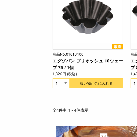
取寄
商品No.01610100
商品
エグゾパン ブリオッシュ 10ウェー
エ
ブ 75 / 1個
ブ 
1,320円 (税込)
1,
買い物かごに入れる
全4件中 1 - 4件表示