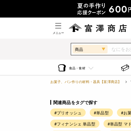
メニュー
商品
食品・食材
お菓子、パン作りの材料・器具【富澤商店】
関連商品をタグで探す
#ブリオッシュ
#単品型
#お
#フィナンシェ 単品型
#単品型 マ