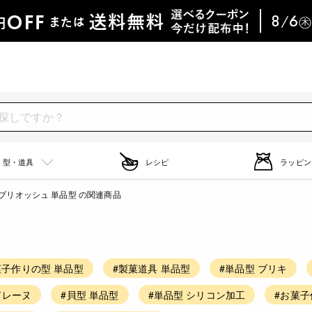
型・道具
レシピ
ラッピン
ブリオッシュ 単品型 の関連商品
菓子作りの型 単品型
#製菓道具 単品型
#単品型 ブリキ
ドレーヌ
#貝型 単品型
#単品型 シリコン加工
#お菓子