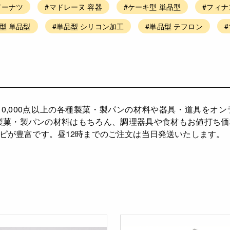
ドーナツ
#マドレーヌ 容器
#ケーキ型 単品型
#フィナ
貝型 単品型
#単品型 シリコン加工
#単品型 テフロン
10,000点以上の各種製菓・製パンの材料や器具・道具をオ
製菓・製パンの材料はもちろん、調理器具や食材もお値打ち
ピが豊富です。昼12時までのご注文は当日発送いたします。