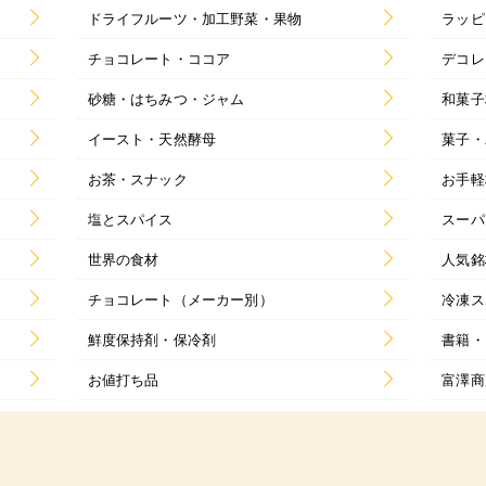
ドライフルーツ・加工野菜・果物
ラッピ
チョコレート・ココア
デコレ
砂糖・はちみつ・ジャム
和菓子
イースト・天然酵母
菓子・
お茶・スナック
お手軽
塩とスパイス
スーパ
世界の食材
人気銘
チョコレート（メーカー別）
冷凍ス
鮮度保持剤・保冷剤
書籍・
お値打ち品
富澤商