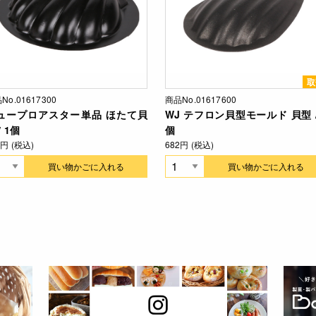
取
No.01617300
商品No.01617600
ュープロアスター単品 ほたて貝
WJ テフロン貝型モールド 貝型 /
/ 1個
個
4円 (税込)
682円 (税込)
買い物かごに入れる
買い物かごに入れる