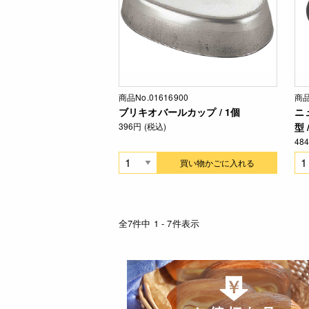
商品No.01616900
商品
ブリキオバールカップ / 1個
ニ
396円 (税込)
型 
48
買い物かごに入れる
全7件中 1 - 7件表示