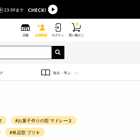
0
店舗
会員登録
ログイン
買い物かご
グ
知る・学ぶ
ヌ
#お菓子作りの型 マドレーヌ
#単品型 ブリキ