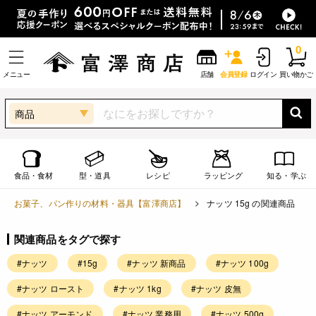
0
メニュー
店舗
会員登録
ログイン
買い物かご
商品
食品・食材
型・道具
レシピ
ラッピング
知る・学ぶ
お菓子、パン作りの材料・器具【富澤商店】
ナッツ 15g の関連商品
関連商品をタグで探す
#ナッツ
#15g
#ナッツ 新商品
#ナッツ 100g
#ナッツ ロースト
#ナッツ 1kg
#ナッツ 皮無
#ナッツ アーモンド
#ナッツ 業務用
#ナッツ 500g