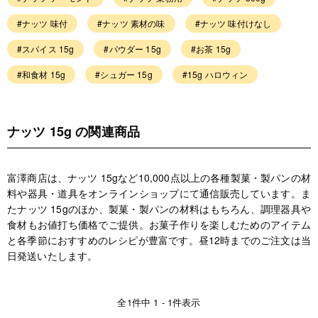
#ナッツ 味付
#ナッツ 素材の味
#ナッツ 味付けなし
#スパイス 15g
#パウダー 15g
#お茶 15g
#和食材 15g
#シュガー 15g
#15g ハロウィン
ナッツ 15g の関連商品
富澤商店は、ナッツ 15gなど10,000点以上の各種製菓・製パンの材
料や器具・道具をオンラインショップにて通信販売しています。ま
たナッツ 15gのほか、製菓・製パンの材料はもちろん、調理器具や
食材もお値打ち価格でご提供。お菓子作りを楽しむためのアイテム
と各季節におすすめのレシピが豊富です。昼12時までのご注文は当
日発送いたします。
全1件中 1 - 1件表示