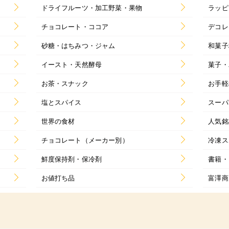
ドライフルーツ・加工野菜・果物
ラッピ
チョコレート・ココア
デコレ
砂糖・はちみつ・ジャム
和菓子
イースト・天然酵母
菓子・
お茶・スナック
お手軽
塩とスパイス
スーパ
世界の食材
人気銘
チョコレート（メーカー別）
冷凍ス
鮮度保持剤・保冷剤
書籍・
お値打ち品
富澤商