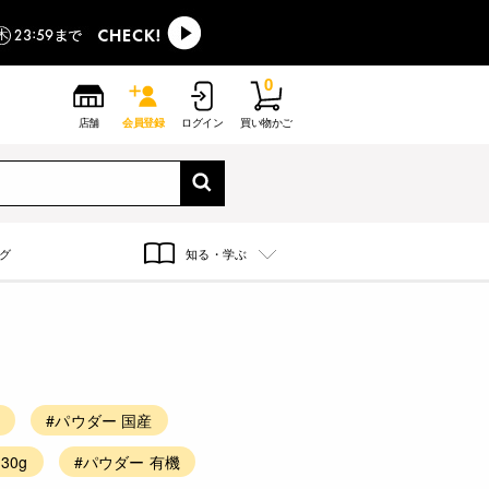
0
店舗
会員登録
ログイン
買い物かご
グ
知る・学ぶ
用
#パウダー 国産
30g
#パウダー 有機