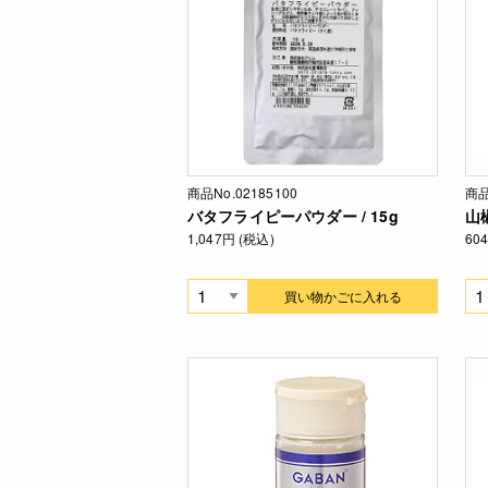
商品No.02185100
商品
バタフライピーパウダー / 15g
山
1,047円 (税込)
60
買い物かごに入れる