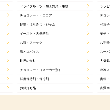
ドライフルーツ・加工野菜・果物
ラッピ
チョコレート・ココア
デコレ
砂糖・はちみつ・ジャム
和菓子
イースト・天然酵母
菓子・
お茶・スナック
お手軽
塩とスパイス
スーパ
世界の食材
人気銘
チョコレート（メーカー別）
冷凍ス
鮮度保持剤・保冷剤
書籍・
お値打ち品
富澤商