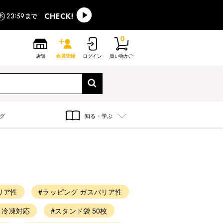
0
店舗
会員登録
ログイン
買い物かご
グ
知る・学ぶ
リア性
#ラッピング ガスバリア性
 冷凍対応
#スタンド袋 50枚