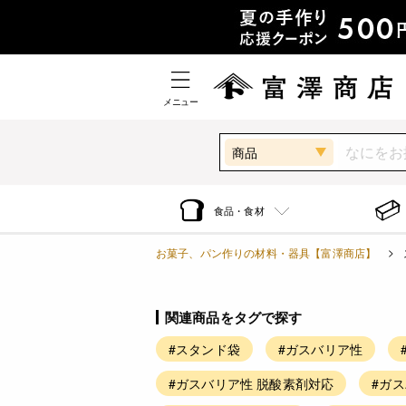
メニュー
商品
食品・食材
お菓子、パン作りの材料・器具【富澤商店】
関連商品をタグで探す
#スタンド袋
#ガスバリア性
#ガスバリア性 脱酸素剤対応
#ガ