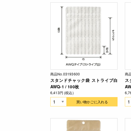
商品No.03193600
商品
スタンドチャック袋 ストライプ白
ス
AWQ-1 / 100枚
AW
6,413円 (税込)
6,
買い物かごに入れる