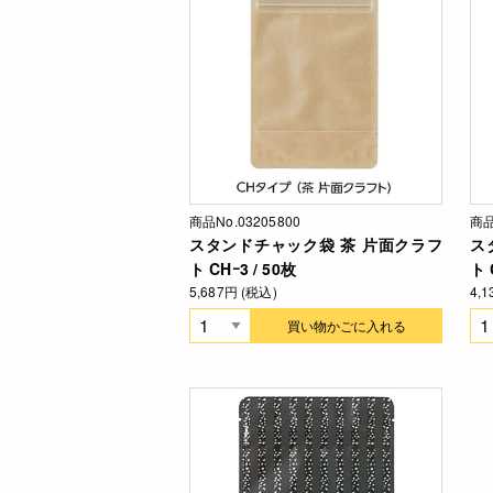
商品No.03205800
商品
スタンドチャック袋 茶 片面クラフ
ス
ト CHｰ3 / 50枚
ト 
5,687円 (税込)
4,
買い物かごに入れる