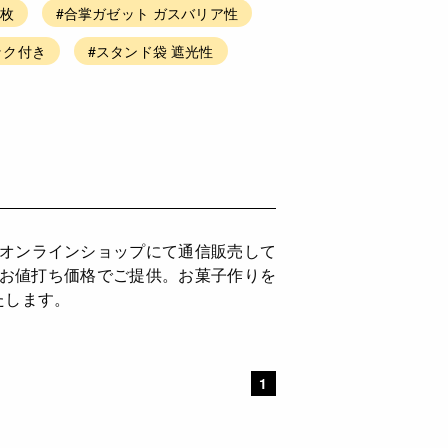
0枚
#合掌ガゼット ガスバリア性
ック付き
#スタンド袋 遮光性
をオンラインショップにて通信販売して
もお値打ち価格でご提供。お菓子作りを
たします。
1