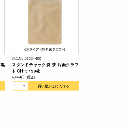
商品No.03224400
プ黒
スタンドチャック袋 茶 片面クラフ
ト CHｰ5 / 50枚
4,444円 (税込)
買い物かごに入れる