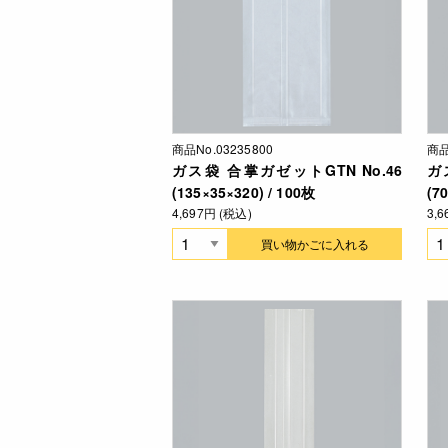
商品No.03235800
商品
ガス袋 合掌ガゼットGTN No.46
ガ
(135×35×320) / 100枚
(7
4,697円 (税込)
3,
買い物かごに入れる