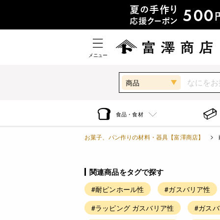
メニュー
商品
食品・食材
お菓子、パン作りの材料・器具【富澤商店】
関連商品をタグで探す
#耐ピンホール性
#ガスバリア性
#ラッピング ガスバリア性
#ガス