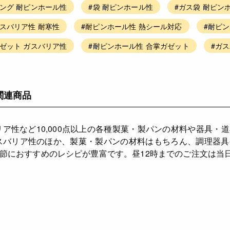
ピング 耐ピンホール性
#袋 耐ピンホール性
#ガス袋 耐ピン
ガスバリア性 耐寒性
#耐ピンホール性 熱シール対応
#耐ピン
ガゼット ガスバリア性
#耐ピンホール性 合掌ガゼット
#ガ
関連商品
リア性など10,000点以上の各種製菓・製パンの材料や器具・
スバリア性のほか、製菓・製パンの材料はもちろん、調理器
節におすすめのレシピが豊富です。昼12時までのご注文は当