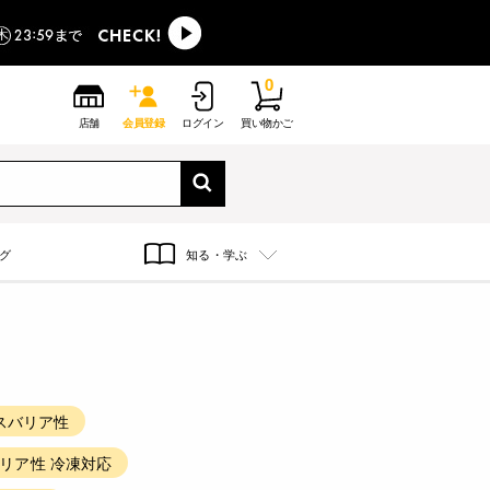
0
店舗
会員登録
ログイン
買い物かご
グ
知る・学ぶ
ガスバリア性
リア性 冷凍対応