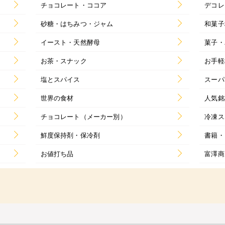
チョコレート・ココア
デコレ
砂糖・はちみつ・ジャム
和菓子
イースト・天然酵母
菓子・
お茶・スナック
お手軽
塩とスパイス
スーパ
世界の食材
人気銘
チョコレート（メーカー別）
冷凍ス
鮮度保持剤・保冷剤
書籍・
お値打ち品
富澤商