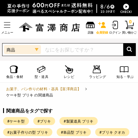
0
メニュー
店舗
会員登録
ログイン
買い物かご
商品
食品・食材
型・道具
レシピ
ラッピング
知る・学ぶ
お菓子、パン作りの材料・器具【富澤商店】
ケーキ型 ブリキ の関連商品
関連商品をタグで探す
#ケーキ型
#ブリキ
#製菓道具 ブリキ
#お菓子作りの型 ブリキ
#単品型 ブリキ
#ブリキ クオカ