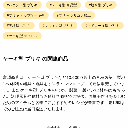
#パウンド型 ブリキ
#ケーキ型 単品型
#焼き型 ブリキ
#ブリキ カップケーキ型
#ブリキ シリコン加工
#天板型 ブリキ
#マフィン型 ブリキ
#マドレーヌ型 ブリキ
#ケーキ型 テフロン
ケーキ型 ブリキ の関連商品
富澤商店は、ケーキ型 ブリキなど10,000点以上の各種製菓・製パ
ンの材料や器具・道具をオンラインショップにて通信販売していま
す。またケーキ型 ブリキのほか、製菓・製パンの材料はもちろ
ん、調理器具や食材もお値打ち価格でご提供。お菓子作りを楽しむ
ためのアイテムと各季節におすすめのレシピが豊富です。昼12時ま
でのご注文は当日発送いたします。
全4件中 1 - 4件表示