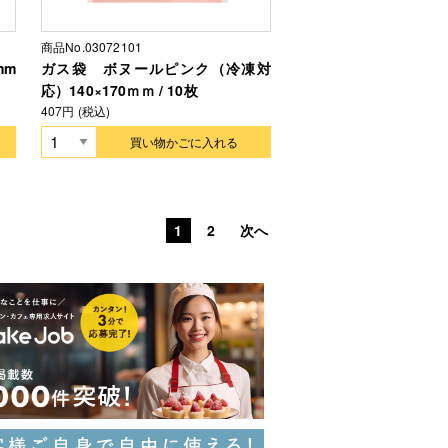
商品No.03072101
mm
ガス袋 ボヌールピンク（冷凍対
応）140×170ｍｍ / 10枚
407円 (税込)
買い物かごに入れる
1
2
次へ