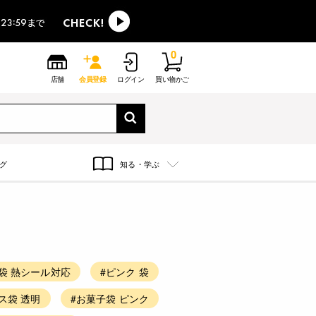
0
店舗
会員登録
ログイン
買い物かご
グ
知る・学ぶ
袋 熱シール対応
#ピンク 袋
ス袋 透明
#お菓子袋 ピンク