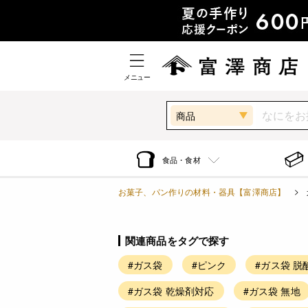
メニュー
商品
食品・食材
お菓子、パン作りの材料・器具【富澤商店】
関連商品をタグで探す
#ガス袋
#ピンク
#ガス袋 脱
#ガス袋 乾燥剤対応
#ガス袋 無地