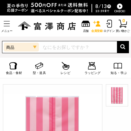
0
メニュー
店舗
会員登録
ログイン
買い物かご
商品
食品・食材
型・道具
レシピ
ラッピング
知る・学ぶ