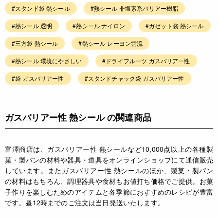
#スタンド袋 熱シール
#熱シール 非塩素系バリアー樹脂
#熱シール 透明
#熱シール ナイロン
#ガゼット袋 熱シール
#三方袋 熱シール
#熱シール レーヨン雲流
#熱シール 環境にやさしい
#ドライフルーツ ガスバリアー性
#袋 ガスバリアー性
#スタンドチャック袋 ガスバリアー性
ガスバリアー性 熱シール の関連商品
富澤商店は、ガスバリアー性 熱シールなど10,000点以上の各種製
菓・製パンの材料や器具・道具をオンラインショップにて通信販売
しています。またガスバリアー性 熱シールのほか、製菓・製パン
の材料はもちろん、調理器具や食材もお値打ち価格でご提供。お菓
子作りを楽しむためのアイテムと各季節におすすめのレシピが豊富
です。昼12時までのご注文は当日発送いたします。