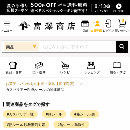
0
メニュー
店舗
会員登録
ログイン
買い物かご
商品
食品・食材
型・道具
レシピ
ラッピング
知る・学ぶ
お菓子、パン作りの材料・器具【富澤商店】
ガスバリアー性 熱シール の関連商品
関連商品をタグで探す
#ガスバリアー性
#熱シール
#熱シール 袋
#熱シール 脱酸素剤対応
#熱シール 防湿性