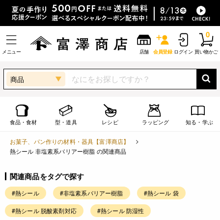
0
メニュー
店舗
会員登録
ログイン
買い物かご
商品
食品・食材
型・道具
レシピ
ラッピング
知る・学ぶ
お菓子、パン作りの材料・器具【富澤商店】
熱シール 非塩素系バリアー樹脂 の関連商品
関連商品をタグで探す
#熱シール
#非塩素系バリアー樹脂
#熱シール 袋
#熱シール 脱酸素剤対応
#熱シール 防湿性