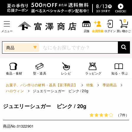
0
メニュー
店舗
会員登録
ログイン
買い物かご
商品
食品・食材
型・道具
レシピ
ラッピング
知る・学ぶ
お菓子、パン作りの材料・器具【富澤商店】
特集
季節商品
ハロウィン
ジュエリーシュガー ピンク / 20g
ジュエリーシュガー ピンク / 20g
（7件）
商品No.01322901