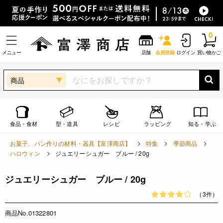
0
メニュー
店舗
会員登録
ログイン
買い物かご
商品
食品・食材
型・道具
レシピ
ラッピング
知る・学ぶ
お菓子、パン作りの材料・器具【富澤商店】
特集
季節商品
ハロウィン
ジュエリーシュガー ブルー / 20g
ジュエリーシュガー ブルー / 20g
（3件）
商品No.01322801