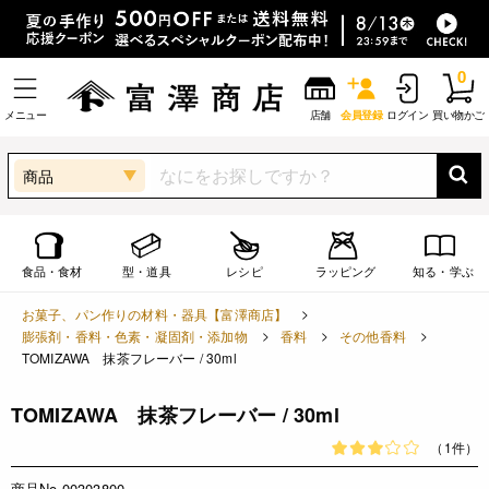
0
メニュー
店舗
会員登録
ログイン
買い物かご
商品
食品・食材
型・道具
レシピ
ラッピング
知る・学ぶ
お菓子、パン作りの材料・器具【富澤商店】
膨張剤・香料・色素・凝固剤・添加物
香料
その他香料
TOMIZAWA 抹茶フレーバー / 30ml
TOMIZAWA 抹茶フレーバー / 30ml
（1件）
商品No.00303800