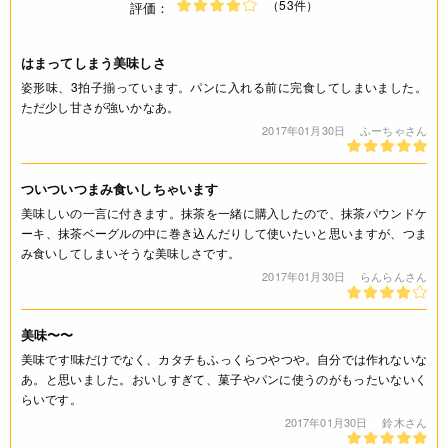
（53件）
評価：
はまってしまう美味しさ
姿形味、3拍子揃っています。パンに入れる前に完食してしまいました。
ただ少し甘さが強いかなあ。
2017年01月30日
ふーちゃさん
ついついつまみ食いしちゃいます
美味しいの一言に付きます。抹茶を一緒に購入したので、抹茶パウンドケ
ーキ、抹茶ベーグルの中に巻き込んだりして使いたいと思いますが、つま
み食いしてしまいそうな美味しさです。
2017年01月30日
らんらんさん
美味〜〜
美味です!味だけでなく、カタチもふっくらつやつや。自分では作れないな
あ。と思いました。おいしすぎて、菓子やパンに使うのがもったいないく
らいです。
2017年01月30日
鈴木さん