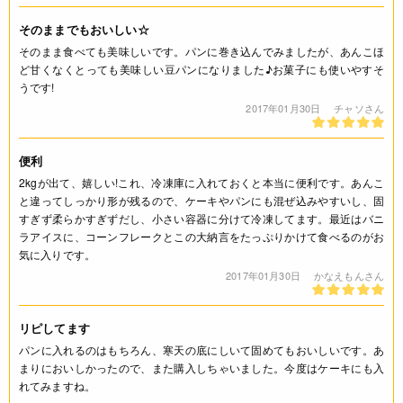
そのままでもおいしい☆
そのまま食べても美味しいです。パンに巻き込んでみましたが、あんこほ
ど甘くなくとっても美味しい豆パンになりました♪お菓子にも使いやすそ
うです!
2017年01月30日
チャソさん
便利
2kgが出て、嬉しい!これ、冷凍庫に入れておくと本当に便利です。あんこ
と違ってしっかり形が残るので、ケーキやパンにも混ぜ込みやすいし、固
すぎず柔らかすぎずだし、小さい容器に分けて冷凍してます。最近はバニ
ラアイスに、コーンフレークとこの大納言をたっぷりかけて食べるのがお
気に入りです。
2017年01月30日
かなえもんさん
リピしてます
パンに入れるのはもちろん、寒天の底にしいて固めてもおいしいです。あ
まりにおいしかったので、また購入しちゃいました。今度はケーキにも入
れてみますね。