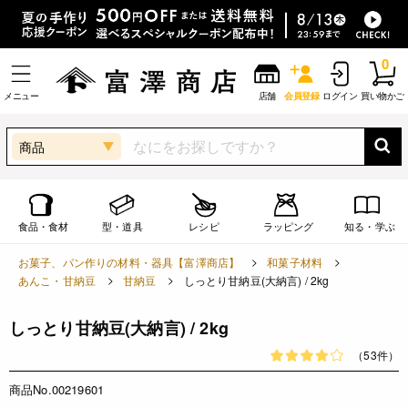
0
メニュー
店舗
会員登録
ログイン
買い物かご
商品
食品・食材
型・道具
レシピ
ラッピング
知る・学ぶ
お菓子、パン作りの材料・器具【富澤商店】
和菓子材料
あんこ・甘納豆
甘納豆
しっとり甘納豆(大納言) / 2kg
しっとり甘納豆(大納言) / 2kg
（53件）
商品No.00219601