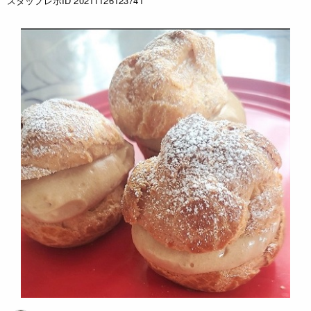
スタッフレポID 20211126123741