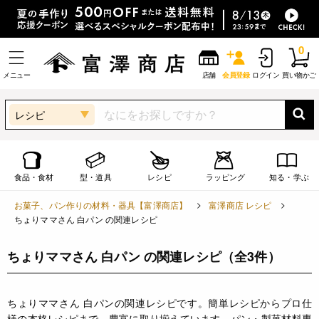
0
メニュー
店舗
会員登録
ログイン
買い物かご
レシピ
食品・食材
型・道具
レシピ
ラッピング
知る・学ぶ
お菓子、パン作りの材料・器具【富澤商店】
富澤商店 レシピ
ちょりママさん 白パン の関連レシピ
ちょりママさん 白パン の関連レシピ
（全3件）
ちょりママさん 白パンの関連レシピです。簡単レシピからプロ仕
様の本格レシピまで、豊富に取り揃えています。パン・製菓材料専