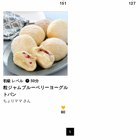
151
127
初級 レベル
50分
粒ジャムブルーベリーヨーグル
トパン
ちょりママ さん
80
1