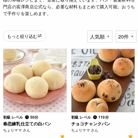
門店の富澤商店公式なら、必要な材料もまとめて購入可能。おうち
で手作りを楽しめます。
もっと絞り込む
初級 レベル
50分
初級 レベル
110分
春恋練乳仕立ての白パン
チョコチャンクパン
ちょりママ さん
ちょりママ さん