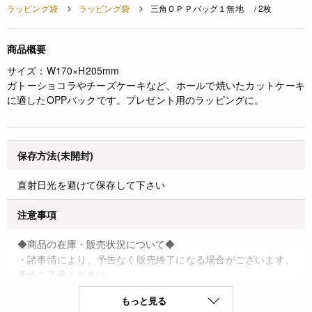
ラッピング袋
ラッピング袋
三角ＯＰＰバッグ１無地 / 2枚
商品概要
サイズ：W170×H205mm
ガトーショコラやチーズケーキなど、ホールで焼いたカットケーキ
に適したOPPバックです。プレゼント用のラッピングに。
保存方法(未開封)
直射日光を避けて保存して下さい
注意事項
◆商品の在庫・販売状況について◆
・諸事情により、予告なく販売終了になる場合がございます。
予めご了承ください。
・当サイトに掲載されている商品は、ご購入可能な状態にあっ
もっと見る
ても必ずしも在庫を保証するものではありません。予めご了承