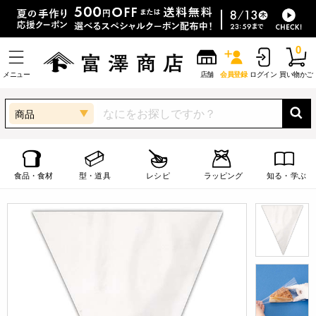
0
メニュー
店舗
会員登録
ログイン
買い物かご
商品
食品・食材
型・道具
レシピ
ラッピング
知る・学ぶ