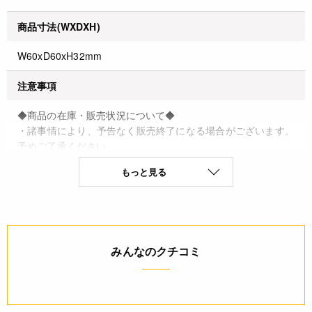
商品寸法(WXDXH)
W60xD60xH32mm
注意事項
◆商品の在庫・販売状況について◆
・諸事情により、予告なく販売終了になる場合がございます。
予めご了承ください。
・当サイトに掲載されている商品は、ご購入可能な状態にあっ
もっと見る
ても必ずしも在庫を保証するものではありません。予めご了承
ください。
詳細
みんなのクチコミ
◆材質：カード紙
◆原産国：日本
JANコード