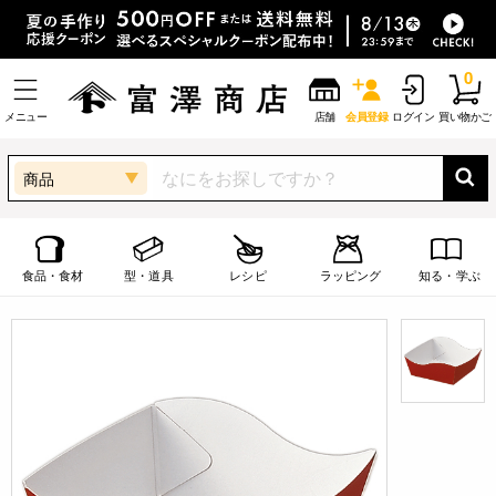
0
メニュー
店舗
会員登録
ログイン
買い物かご
商品
食品・食材
型・道具
レシピ
ラッピング
知る・学ぶ