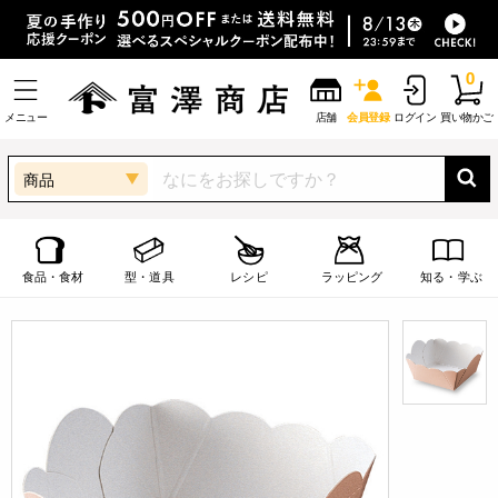
0
メニュー
店舗
会員登録
ログイン
買い物かご
商品
食品・食材
型・道具
レシピ
ラッピング
知る・学ぶ