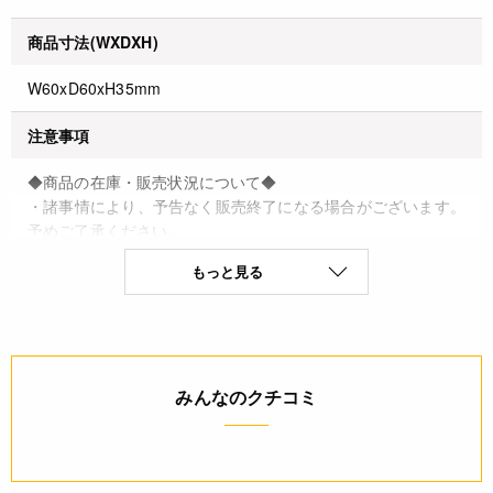
商品寸法(WXDXH)
W60xD60xH35mm
注意事項
◆商品の在庫・販売状況について◆
・諸事情により、予告なく販売終了になる場合がございます。
予めご了承ください。
・当サイトに掲載されている商品は、ご購入可能な状態にあっ
もっと見る
ても必ずしも在庫を保証するものではありません。予めご了承
ください。
詳細
みんなのクチコミ
◆材質：カード紙
◆原産国：日本
JANコード