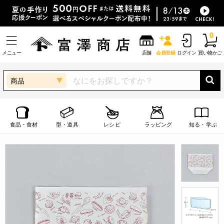
0
メニュー
店舗
会員登録
ログイン
買い物かご
商品
食品・食材
型・道具
レシピ
ラッピング
知る・学ぶ