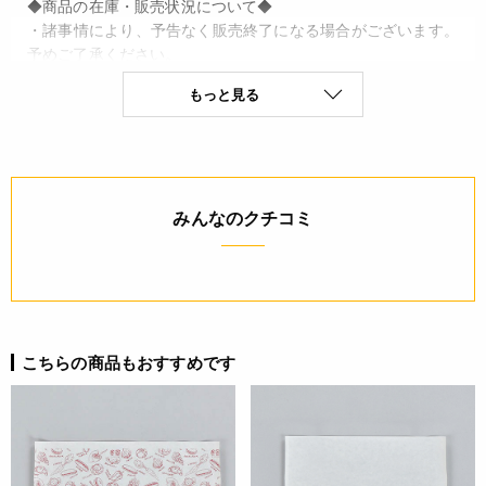
◆商品の在庫・販売状況について◆
・諸事情により、予告なく販売終了になる場合がございます。
予めご了承ください。
・当サイトに掲載されている商品は、ご購入可能な状態にあっ
もっと見る
ても必ずしも在庫を保証するものではありません。予めご了承
ください。
詳細
みんなのクチコミ
◆材質：表：OPP防曇25μ ・ 裏：片艶晒クラフト紙
50g/PP15μ
◆原産国：日本
JANコード
4977017505063
こちらの商品もおすすめです