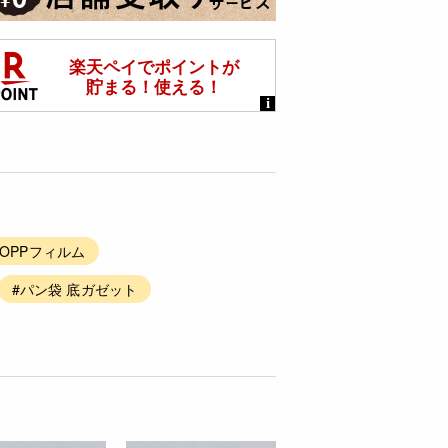
OPPフィルム
#パン袋 底ガゼット