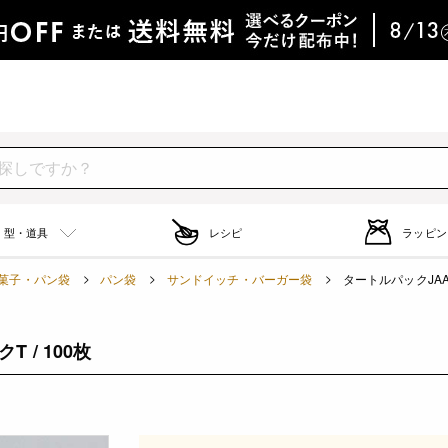
型・道具
レシピ
ラッピン
菓子・パン袋
パン袋
サンドイッチ・バーガー袋
タートルパックJAA 2
T / 100枚