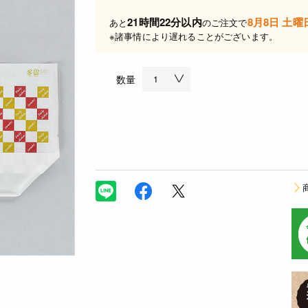
21時間22分以内
8月8日 土曜
あと
のご注文で
※諸事情により遅れることがございます。
数量