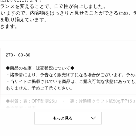
バランスを変えることで、自立性が向上しました。
ていますので、内容物をはっきりと見せることができるため、
柄を取り揃えています。
できます。
270×160×80
◆商品の在庫・販売状況について◆
・諸事情により、予告なく販売終了になる場合がございます。予め
・当サイトに掲載されている商品は、ご購入可能な状態にあっても
ありません。予めご了承ください。
◆材質：表：OPP防曇25μ ・ 裏：片艶晒クラフト紙50g/PP15μ
◆原産国：日本
もっと見る
4977017505100