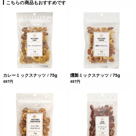
栄養成分表示
こちらの商品もおすすめです
(１袋(75ｇ)当たり) エネルギー 225kcal たんぱく質 6.4g 脂質
1.3g 炭水化物 46.8g 食塩相当量 10.6g *この表示値は、目安
です。
ご利用方法
フライドチキンの作り方
◆材料
本品 1セット(フライドチキンの素A漬け込み用15g、フライド
チキンの素B衣用60g)
カレーミックスナッツ / 75g
燻製ミックスナッツ / 75g
鶏肉 500g
497円
497円
水 150g
油 適量(揚げる用)
[1] フライドチキンの素A漬け込み用(15ｇ)と水150ｇを混ぜ、
鶏肉(500ｇ)にしっかりと混ぜ合わせたら、ラップをかぶせて
冷蔵庫で一晩漬け込みます。
[2] キッチンペーパーで余分な汁気を切り、フライドチキンの
素B衣用(60g)を全体にまんべんなくまぶします。
[3] 170℃で3～4分揚げて出来上がりです。