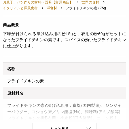
お菓子、パン作りの材料・器具【富澤商店】
世界の食材
イタリアンと洋風食材
洋食材
フライドチキンの素 / 75g
商品概要
下味が付けられる漬け込み用の粉15gと、衣用の粉60gがセットに
なったフライドチキンの素です。スパイスの効いたフライドチキン
に仕上がります。
名称
フライドチキンの素
原材料名
フライドチキンの素A漬け込み用：食塩(国内製造)、ジンジャ
ーパウダー、コショウ末／リン酸塩(Na)、調味料(アミノ酸等)
フライドチキンの素B衣用：小麦粉(国内製造)、コーン粉末、
コショウ末、パプリカ、食塩、ガーリックパウダー、カレー
もっと見る