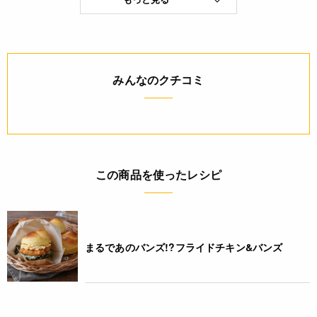
粉、カルダモンパウダー、メースパウダー／調味料(アミノ酸
等)、(一部に小麦・大豆を含む)
保存方法(未開封)
みんなのクチコミ
直射日光・高温多湿を避け冷暗所に保存
賞味期限(未開封時)
※製造日を起点とした期限です。
150日
この商品を使ったレシピ
アレルギー
小麦(特定原材料8品目)
コンタミネーション
まるであのバンズ!?フライドチキン&バンズ
* 本品加工所では、乳成分・卵・そば・落花生・えび・かに・
くるみを含む食品も扱っています。(特定原材料8品目中)