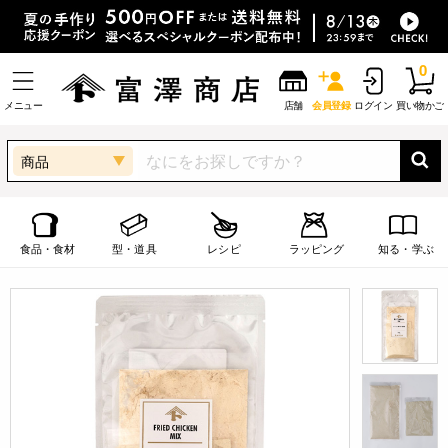
0
メニュー
店舗
会員登録
ログイン
買い物かご
商品
食品・食材
型・道具
レシピ
ラッピング
知る・学ぶ