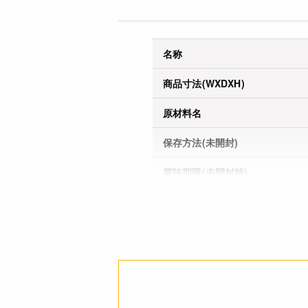
名称
商品寸法(WXDXH)
原材料名
保存方法(未開封)
賞味期限(未開封時)
※製造日を起点とした期限で
す。
アレルギー
コンタミネーション
栄養成分表示