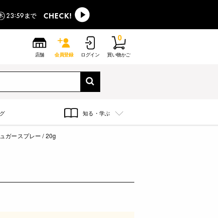
0
店舗
会員登録
ログイン
買い物かご
グ
知る・学ぶ
ュガースプレー / 20g