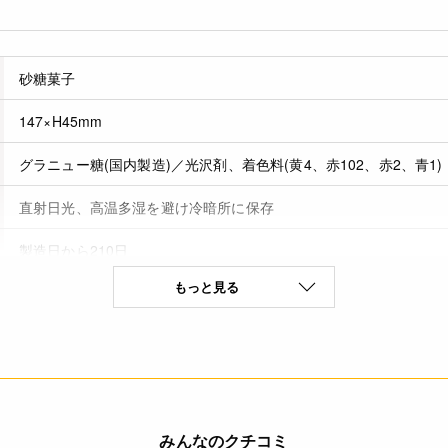
砂糖菓子
147×H45mm
グラニュー糖(国内製造)／光沢剤、着色料(黄4、赤102、赤2、青1)
直射日光、高温多湿を避け冷暗所に保存
製造日から210日
もっと見る
なし(特定原材料8品目)
* 本品加工所では小麦・乳成分・卵・そば・落花生・えび・かに
す。(特定原材料8品目中)
みんなのクチコミ
(100g当たり) エネルギー 399kcal たんぱく質 0g 脂質 0.1g 炭水化