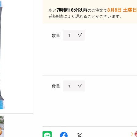
7時間16分以内
8月8日 土曜日
あと
のご注文で
※諸事情により遅れることがございます。
数量
数量