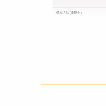
保存方法(未開封)
賞味期限(未開封時)
※製造日を起点とした期限で
す。
アレルギー
栄養成分表示
注意事項