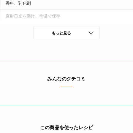
香料、乳化剤
直射日光を避け、常温で保存
180日
もっと見る
なし(特定原材料8品目)
(100g当たり) エネルギー 215kcal たんぱく質 0.2g 脂質 0.1g 炭
定値
みんなのクチコミ
使用上の注意：焼成条件は目安です。包み方や焼き時間・温度に
す。開封後は清潔な容器に移し替えて冷蔵庫(10℃以下)に保存し
◆商品の在庫・販売状況について◆
・諸事情により、予告なく販売終了になる場合がございます。予め
・当サイトに掲載されている商品は、ご購入可能な状態にあっても
ありません。予めご了承ください。
この商品を使ったレシピ