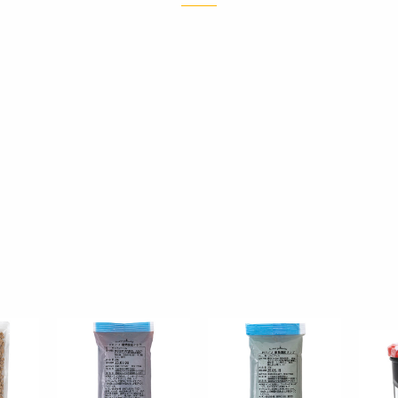
◆糖度：55±2
* 用途：パンの包あん、クッキーのトッピング、そのままサンド用
* ジャムパンを成形しやすいかたさで、焼成による破裂や流れ出し
* パンの焼成条件：190℃13分(目安)
4904580614625