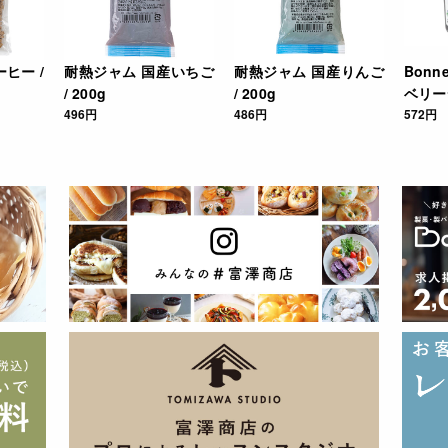
ヒー /
耐熱ジャム 国産いちご
耐熱ジャム 国産りんご
Bon
/ 200g
/ 200g
ベリージ
496円
486円
572円