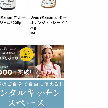
neMamanブルー
BonneMamanビター
ャム / 225g
オレンジママレード /
30g
151円