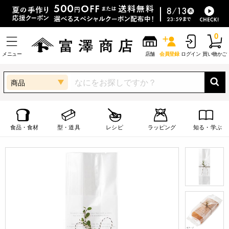
0
メニュー
店舗
会員登録
ログイン
買い物かご
商品
食品・食材
型・道具
レシピ
ラッピング
知る・学ぶ