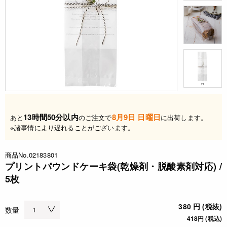
13時間50分以内
8月9日 日曜日
あと
のご注文で
に出荷します。
※諸事情により遅れることがございます。
商品No.02183801
プリントパウンドケーキ袋(乾燥剤・脱酸素剤対応) /
5枚
380 円 (税抜)
数量
418円 (税込)