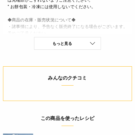
* お餅包装・冷凍には使用しないでください。
◆商品の在庫・販売状況について◆
・諸事情により、予告なく販売終了になる場合がございます。
予めご了承ください。
・当サイトに掲載されている商品は、ご購入可能な状態にあっ
もっと見る
ても必ずしも在庫を保証するものではありません。予めご了承
ください。
詳細
みんなのクチコミ
◆サイズ:W90×H280×D60mm ◆厚み:0.07mm ◆マチ形状:
横マチ ◆素材:2層フィルム(OPP+ポリエチレン) ◆原産国:
日本 ◆脱酸素剤・乾燥剤対応
ご利用方法
* 熱止めされる際は袋の空気をしっかりと抜き、マチ部や背貼
この商品を使ったレシピ
部の素材が重なり合った部分には特にご注意ください。