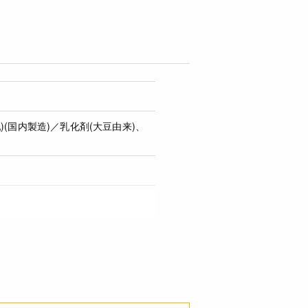
(国内製造)／乳化剤(大豆由来)、
化物 54.8g 食塩相当量 0.06g *推