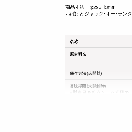
商品寸法：φ29×H3mm
おばけとジャック･オー･ラン
名称
原材料名
保存方法(未開封)
賞味期限(未開封時)
※製造日を起点とした期限で
す。
アレルギー
栄養成分表示