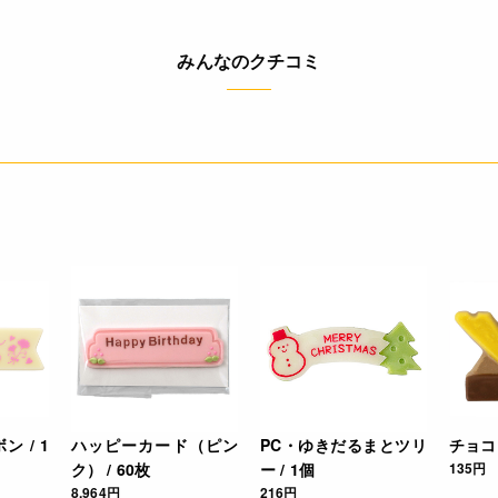
◆商品の在庫・販売状況について◆
みんなのクチコミ
・諸事情により、予告なく販売終了になる場合がございます。予め
・当サイトに掲載されている商品は、ご購入可能な状態にあっても
ありません。予めご了承ください。
4932503559999
 / 1
ハッピーカード（ピン
PC・ゆきだるまとツリ
チョコ 
ク） / 60枚
ー / 1個
135円
8,964円
216円