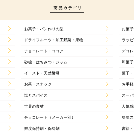
お菓子・パン作りの型
お菓子
ドライフルーツ・加工野菜・果物
ラッピ
チョコレート・ココア
デコレ
砂糖・はちみつ・ジャム
和菓子
イースト・天然酵母
菓子・
お茶・スナック
お手軽
塩とスパイス
スーパ
世界の食材
人気銘
チョコレート（メーカー別）
冷凍ス
鮮度保持剤・保冷剤
書籍・