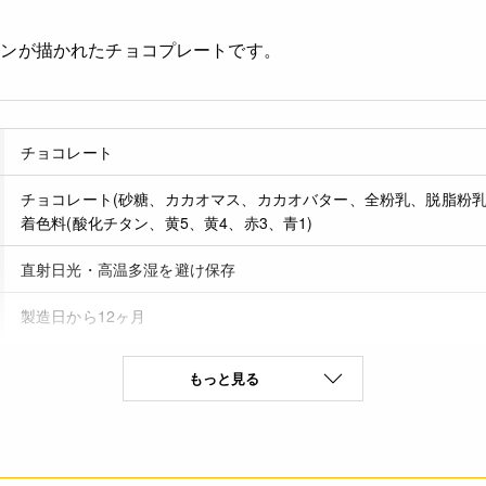
タンが描かれたチョコプレートです。
チョコレート
チョコレート(砂糖、カカオマス、カカオバター、全粉乳、脱脂粉乳)
着色料(酸化チタン、黄5、黄4、赤3、青1)
直射日光・高温多湿を避け保存
製造日から12ヶ月
もっと見る
乳成分(特定原材料8品目)
(100g当たり) エネルギー 540kcal たんぱく質 6g 脂質 36.8g 炭水
定値