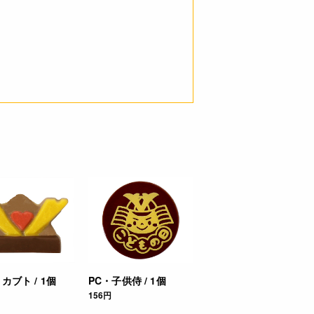
ご了承ください。
必ずしも在庫を保証するものでは
カブト / 1個
PC・子供侍 / 1個
156円