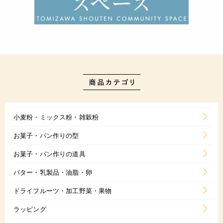
ボウル、スプーン、竹ぐし、お皿
<レシピ>
[1] モールドの凹んでいる部分(にくきゅう部分)にペンチョコ
を流して、冷蔵庫で固める。
[2] ボウルにチョコレート(キャラメル風味)を入れ、湯せんか
電子レンジで溶かし、モルトパフの半量を加えてよく混ぜる。
[3] スプーンを使ってモールドに2のチョコレートを流し、ペー
パースティックをセットする。
[4] 冷蔵庫で30～40分冷やし固めたら、型から外す。
[5] チョコレート(ホワイト)でも、1から4の作業を繰り返し、
小麦粉・ミックス粉・雑穀粉
ラッピングしてできあがり。
* 詳しい作り方は、中に入っているレシピカードをお読みくだ
お菓子・パン作りの型
さい。
お菓子・パン作りの道具
JANコード
バター・乳製品・油脂・卵
4932503960207
ドライフルーツ・加工野菜・果物
ラッピング