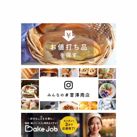
(1箱89g当り) エネルギー 545kcal たんぱく質 3.8g 脂質 39.0g
炭水化物 44.7g 食塩相当量 0.2g ** 推定値
注意事項
* この商品の外箱、内装、モールド、ラッピング材などは熱源
のそばに近づけないでください。
* モールドは食器用洗剤で洗い、しっかり乾かしてからご使用
ください。
* ラッピング袋を冷凍庫に入れて使用すると破裂する恐れがあ
ります。
* 開封後は吸湿、虫害、匂いが付くのを防ぐため、一度に使い
切ってください。
◆商品の在庫・販売状況について◆
・諸事情により、予告なく販売終了になる場合がございます。
予めご了承ください。
・当サイトに掲載されている商品は、ご購入可能な状態にあっ
ても必ずしも在庫を保証するものではありません。予めご了承
ください。