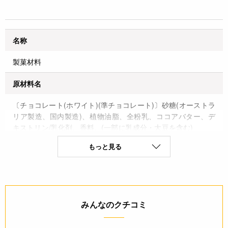
名称
製菓材料
原材料名
〔チョコレート(ホワイト)(準チョコレート)〕砂糖(オーストラ
リア製造、国内製造)、植物油脂、全粉乳、ココアバター、デ
キストリン/乳化剤、香料、(一部に乳成分・大豆を含む)
〔チョコレート(キャラメル風味)(チョコレート利用食品)〕砂
もっと見る
糖(オーストラリア製造、国内製造)、植物油脂、全粉乳、ココ
アバター、キャラメルパウダー、ココアパウダー、デキストリ
ン/乳化剤、香料、着色料(カロチノイド)、(一部に乳成分・大
豆を含む)
〔ペンチョコ(チョコ)(チョコレート利用食品)〕砂糖(国内製
みんなのクチコミ
造)、植物油脂、ココアパウダー、全粉乳/乳化剤、香料、(一部
に乳成分・大豆を含む)