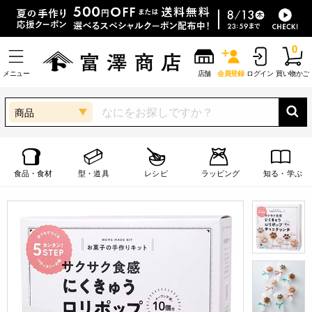
0
メニュー
店舗
会員登録
ログイン
買い物かご
商品
食品・食材
型・道具
レシピ
ラッピング
知る・学ぶ