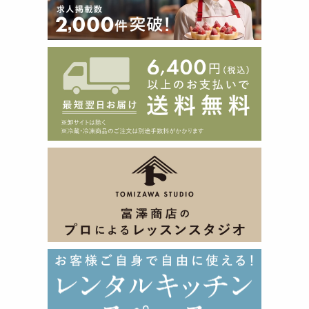
詳細
<セット内容>
チョコレート(ホワイト)1袋(30g)、チョコレート(キャラメル
風味)1袋(30g)、ペンチョコ(チョコ)1本、ペンチョコ(ピンク)1
本、モルトパフ1袋(5g)、にくきゅうチョコモールド1枚、ペー
パースティック10本、ラッピング材(ラッピング袋&チェック
タイ×10セット分)、分かりやすい写真入りレシピ
【モールド】材質:ポリエチレンテレフタレート 耐熱温
度:70℃
【ラッピング材(袋部分)】材質:ポリプロピレン 耐冷温
度:-10℃ 寸法:60×100(mm) 厚さ:0.03(mm)
ご利用方法
<作り方>
・所要時間約30分(冷やす時間を除く) ・直径約3cmのクラン
チロリポップ10本分
<用意する材料>
ご用意いただく材料はありません。
<用意する道具>