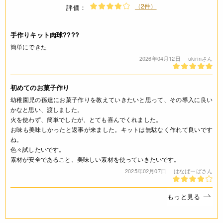
〔ペンチョコ(ピンク)(チョコレート利用食品)〕砂糖(国内製
（2件）
評価：
造)、植物油脂、脱脂粉乳、ココアバター/乳化剤、着色料(ビー
トレッド)、香料、(一部に乳成分・大豆を含む)
〔モルトパフ〕小麦粉(国内製造)、でん粉、モルトエキス、食
手作りキット肉球????
塩/膨脹剤、(一部に小麦を含む)
簡単にできた
2026年04月12日
ukirinさん
保存方法(未開封)
高温多湿、直射日光を避けて冷暗所で保存してください。
初めてのお菓子作り
幼稚園児の孫達にお菓子作りを教えていきたいと思って、その導入に良い
アレルギー
かなと思い、渡しました。
火を使わず、簡単でしたが、とても喜んでくれました。
乳成分、小麦(特定原材料8品目)
お味も美味しかったと返事が来ました。キットは無駄なく作れて良いです
ね。
色々試したいです。
コンタミネーション
素材が安全であること、美味しい素材を使っていきたいです。
* 本品製造工場では特定原材料8品目のうち、乳成分を含む製
2025年02月07日
はなばーばさん
品も生産しています。
もっと見る
栄養成分表示