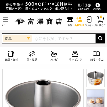
0
メニュー
店舗
会員登録
ログイン
買い物かご
商品
食品・食材
型・道具
レシピ
ラッピング
知る・学ぶ