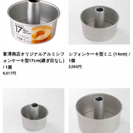
⑨卵黄生地にメレンゲの1/3量を加え、混ぜなじませる。
⑩残りのメレンゲをホイッパーで混ぜなめらかな状態にして加
え、ゴムべらに持ち替えさっくり混ぜる。
⑪メレンゲのかたまりが残っていないか確認し、シフォンケー
キ型に一気に流し入れる。
⑫型に流した生地に、ゴムべらを4～5カ所さす。※型に流した
時にできる空気の穴をなくすためです。
⑬中心の突起を両手親指で押さえ、残りの指は型本体をしっか
富澤商店オリジナルアルミシフ
シフォンケーキ型ミニ (14cm) /
りと持ち、型の底を台に軽く3、4回たたき付け、空気を抜
ォンケーキ型17cm(継ぎ目なし)
1個
く。※布巾を敷くと、型や台を傷つけません。
/ 1個
2,090円
⑭生地を平らにならし、予熱しておいたオーブンで約40分焼
6,017円
く。
⑮型を逆さにして完全に冷ます。
⑯シフォンケーキナイフを使い型からはずす。ナイフがしなっ
て型に沿うように力を加え、型の周り、円筒部分を一周させ
る。底の部分も同様にナイフを差し入れ、一周させて型をはず
す。
ご利用方法