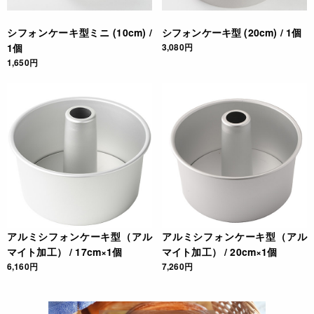
* はじめて使う時は、台所用洗剤をつけた柔らかいスポンジで
よく洗い、よく水気を拭き取ってください。
シフォンケーキ型ミニ (10cm) /
シフォンケーキ型 (20cm) / 1個
* 使用後は、洗剤をつけた柔らかいスポンジで洗い、熱の残っ
1個
3,080円
たオーブンに入れて、完全に乾燥させてから保管してくださ
1,650円
い。
JANコード
4560267083100
アルミシフォンケーキ型（アル
アルミシフォンケーキ型（アル
マイト加工） / 17cm×1個
マイト加工） / 20cm×1個
6,160円
7,260円