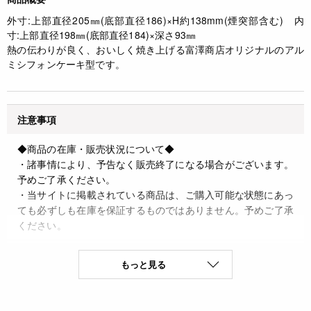
外寸:上部直径205㎜(底部直径186)×H約138mm(煙突部含む) 内
寸:上部直径198㎜(底部直径184)×深さ93㎜
熱の伝わりが良く、おいしく焼き上げる富澤商店オリジナルのアル
ミシフォンケーキ型です。
注意事項
◆商品の在庫・販売状況について◆
・諸事情により、予告なく販売終了になる場合がございます。
予めご了承ください。
・当サイトに掲載されている商品は、ご購入可能な状態にあっ
ても必ずしも在庫を保証するものではありません。予めご了承
ください。
詳細
もっと見る
◆材質 アルミニウム
◆原産国 日本