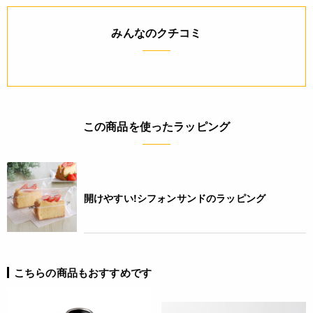
◆サイズ
外寸:上部直径205(底部直径186)×高さ(煙突部含む)138(mm)
みんなのクチコミ
内寸:上部直径198(底部直径184)×深さ93(mm)
基本のバニラシフォンケーキの作り方
【材料】卵黄80g、グラニュー糖(卵黄用)35g、サラダ油55g、
牛乳80ml、バニラオイル8～10滴、薄力粉135g、卵白235g、
グラニュー糖(卵白用)80g
【作り方】
この商品を使ったラッピング
①卵白を冷蔵庫で冷やしておく。牛乳を人肌程度に温める。オ
ーブンを180℃に予熱する。薄力粉をふるう。
②ボウルに卵黄を入れホイッパーでほぐし、グラニュー糖を加
え白っぽくなるまですり混ぜる。
③サラダ油を加え混ぜる。
開けやすい!シフォンサンドのラッピング
④牛乳とバニラオイルを加え混ぜる。
⑤ふるっておいた粉を加え、しっかり混ぜる。
⑥卵白をほぐしコシを切る。全体が均一になれば、空気を含ま
せるように泡立てる。
⑦卵白が白っぽくなったら、グラニュー糖の1/3を加えてさら
こちらの商品もおすすめです
に泡立てる。
⑧残りのグラニュー糖を2回に分けて加え泡立て、柔らかいつ
のが立つくらいのメレンゲを作る。