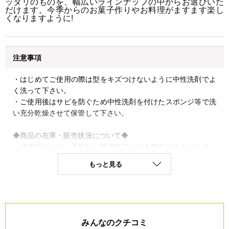
ッタリのものを、幅広いラインナップの中からお選びいた
だけます。今季からのお菓子作りやお料理がますます楽し
くなりますように!
注意事項
・はじめてご使用の際は型をキズつけないように中性洗剤でよ
く洗って下さい。
・ご使用後はサビを防ぐため中性洗剤を付けたスポンジ等で洗
い充分乾燥させて保管して下さい。
◆商品の在庫・販売状況について◆
・諸事情により、予告なく販売終了になる場合がございます。
予めご了承ください。
もっと見る
・当サイトに掲載されている商品は、ご購入可能な状態にあっ
ても必ずしも在庫を保証するものではありません。予めご了承
ください。
詳細
みんなのクチコミ