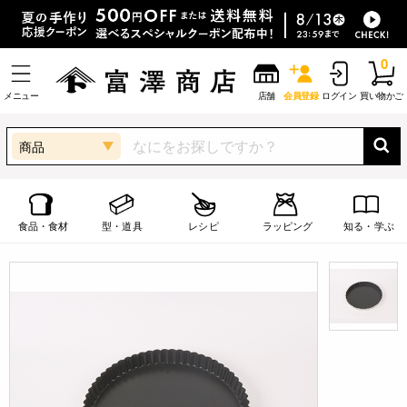
0
メニュー
店舗
会員登録
ログイン
買い物かご
商品
食品・食材
型・道具
レシピ
ラッピング
知る・学ぶ