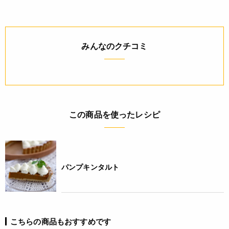
◆材質 アルミメッキ鋼板に内面フッ素樹脂加工
◆原産国 日本
ご利用方法
みんなのクチコミ
＜初めてのご使用前＞
・柔らかいスポンジと中性洗剤を使い良く洗ってからご使用下
さい。
* 空焼きはしないで下さい。(空焼きをすると表面の加工部分が
劣化します。)
この商品を使ったレシピ
JANコード
4560185692194
パンプキンタルト
こちらの商品もおすすめです