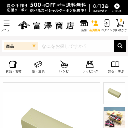
0
メニュー
店舗
会員登録
ログイン
買い物かご
商品
食品・食材
型・道具
レシピ
ラッピング
知る・学ぶ