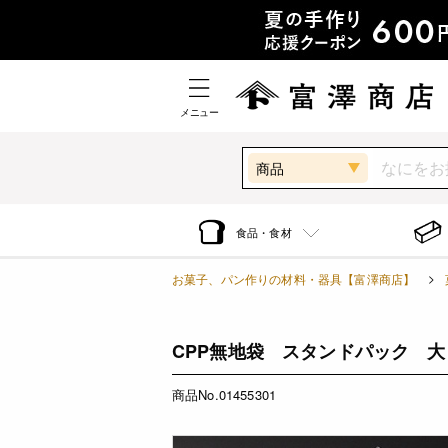
メニュー
商品
食品・食材
お菓子、パン作りの材料・器具【富澤商店】
CPP無地袋 スタンドパック 大 /
商品No.01455301