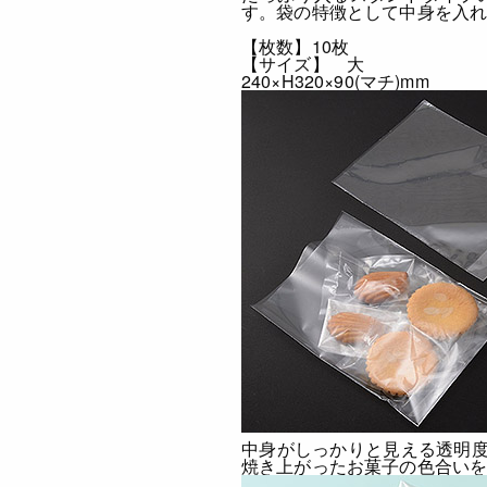
す。袋の特徴として中身を入
【枚数】10枚
【サイズ】 大
240×H320×90(マチ)mm
中身がしっかりと見える透明度
焼き上がったお菓子の色合い