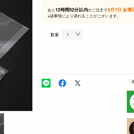
12時間52分以内
8月7日 金曜
あと
のご注文で
※諸事情により遅れることがございます。
数量