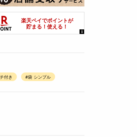
マチ付き
#袋 シンプル