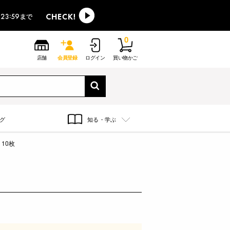
0
店舗
会員登録
ログイン
買い物かご
グ
知る・学ぶ
10枚