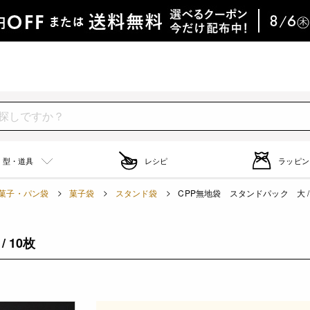
型・道具
レシピ
ラッピン
菓子・パン袋
菓子袋
スタンド袋
CPP無地袋 スタンドパック 大 / 
 10枚