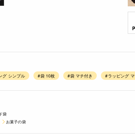
ング シンプル
#袋 10枚
#袋 マチ付き
#ラッピング 
ド袋
お菓子の袋