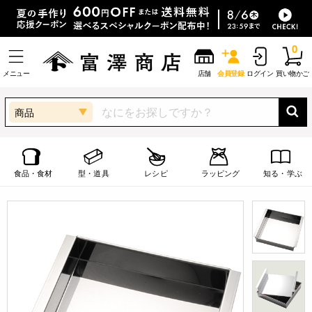
0
メニュー
店舗
会員登録
ログイン
買い物かご
商品
食品・食材
型・道具
レシピ
ラッピング
知る・学ぶ