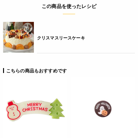
製造日から365日
この商品を使ったレシピ
アレルギー
乳成分(特定原材料8品目)
クリスマスリースケーキ
栄養成分表示
(100g当たり) エネルギー 600kcal たんぱく質 6.5g 脂質 43.0g
炭水化物 48.1g 食塩相当量 0.2g *推定値
こちらの商品もおすすめです
注意事項
◆商品の在庫・販売状況について◆
・諸事情により、予告なく販売終了になる場合がございます。
予めご了承ください。
・当サイトに掲載されている商品は、ご購入可能な状態にあっ
ても必ずしも在庫を保証するものではありません。予めご了承
ください。
JANコード