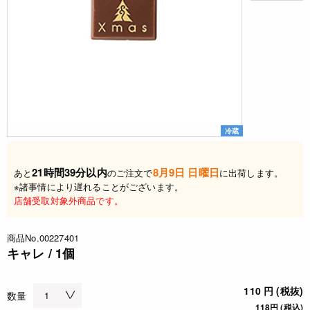
冷蔵
21時間39分以内
8月9日 日曜日
あと
のご注文で
に出荷します。
※諸事情により遅れることがございます。
店舗受取対象外商品です。
商品No.00227401
キャレ / 1個
110 円 (税抜)
数量
118円 (税込)