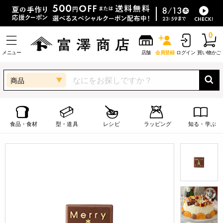
0
メニュー
店舗
会員登録
ログイン
買い物かご
商品
食品・食材
型・道具
レシピ
ラッピング
知る・学ぶ