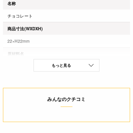
名称
チョコレート
商品寸法(WXDXH)
22×H22mm
原材料名
もっと見る
砂糖(韓国製造、国内製造)、ココアバター、カカオマス、全粉
乳、植物油脂／乳化剤、香料、着色料(酸化チタン、黄4、黄
5)、(一部に乳成分・大豆を含む)
保存方法(未開封)
みんなのクチコミ
直射日光・高温多湿を避け保存
賞味期限(未開封時)
※製造日を起点とした期限です。