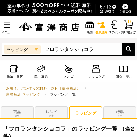
0
メニュー
店舗
会員登録
ログイン
買い物かご
ラッピング
食品・食材
型・道具
レシピ
ラッピング
知る・学ぶ
お菓子、パン作りの材料・器具【富澤商店】
富澤商店 ラッピング
ラッピング一覧
商品
レシピ
特集
ラッピング
0件
2件
4件
「フロランタンショコラ」のラッピング一覧
（全2
件）