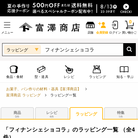
0
メニュー
店舗
会員登録
ログイン
買い物かご
ラッピング
食品・食材
型・道具
レシピ
ラッピング
知る・学ぶ
お菓子、パン作りの材料・器具【富澤商店】
富澤商店 ラッピング
ラッピング一覧
商品
レシピ
特集
ラッピング
0件
4件
1件
「フィナンシェショコラ」のラッピング一覧
（全4
件）