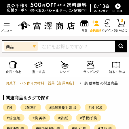
0
メニュー
店舗
会員登録
ログイン
買い物かご
商品
食品・食材
型・道具
レシピ
ラッピング
知る・学ぶ
お菓子、パン作りの材料・器具【富澤商店】
袋 耐寒性 の関連商品
関連商品をタグで探す
#袋
#耐寒性
#脱酸素剤対応 袋
#袋 10枚
#袋 無地
#袋 英字
#袋 紙
#手提げ 袋
#耐油性 袋
#乾燥剤対応 袋
#袋 20枚
#透明 袋