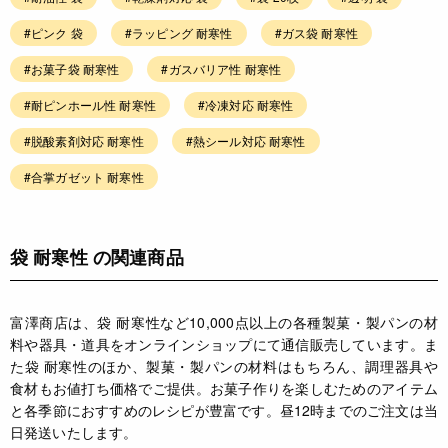
#ピンク 袋
#ラッピング 耐寒性
#ガス袋 耐寒性
#お菓子袋 耐寒性
#ガスバリア性 耐寒性
#耐ピンホール性 耐寒性
#冷凍対応 耐寒性
#脱酸素剤対応 耐寒性
#熱シール対応 耐寒性
#合掌ガゼット 耐寒性
袋 耐寒性 の関連商品
富澤商店は、袋 耐寒性など10,000点以上の各種製菓・製パンの材
料や器具・道具をオンラインショップにて通信販売しています。ま
た袋 耐寒性のほか、製菓・製パンの材料はもちろん、調理器具や
食材もお値打ち価格でご提供。お菓子作りを楽しむためのアイテム
と各季節におすすめのレシピが豊富です。昼12時までのご注文は当
日発送いたします。