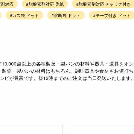
素剤対応
#脱酸素剤対応 染紙
#脱酸素剤対応 チャック付き
#ガス袋 ドット
#溶断袋 ドット
#テープ付き ドット
ど10,000点以上の各種製菓・製パンの材料や器具・道具をオ
、製菓・製パンの材料はもちろん、調理器具や食材もお値打
シピが豊富です。昼12時までのご注文は当日発送いたします