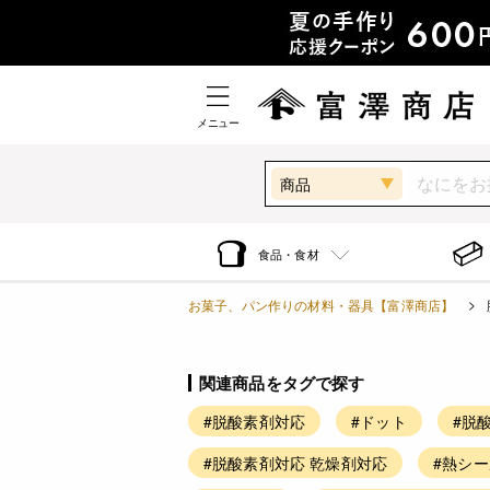
メニュー
商品
食品・食材
お菓子、パン作りの材料・器具【富澤商店】
関連商品をタグで探す
#脱酸素剤対応
#ドット
#脱
#脱酸素剤対応 乾燥剤対応
#熱シ