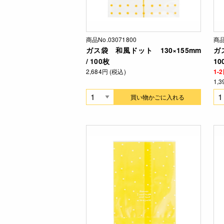
商品No.03071800
商品
ガス袋 和風ドット 130×155mm
ガ
/ 100枚
10
2,684円 (税込)
1
1,
買い物かごに入れる