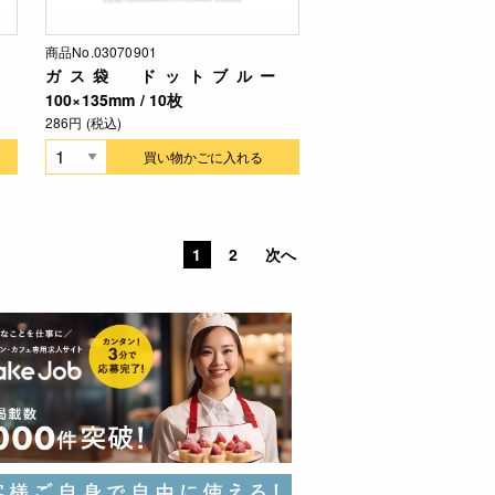
商品No.03070901
ー
ガス袋 ドットブルー
100×135mm / 10枚
286円 (税込)
買い物かごに入れる
1
2
次へ