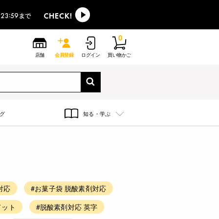
0
店舗
会員登録
ログイン
買い物かご
グ
知る・学ぶ
対応
#お菓子袋 脱酸素剤対応
ドット
#脱酸素剤対応 英字