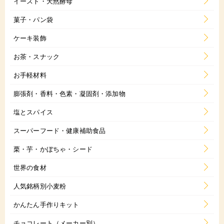
イースト・天然酵母
菓子・パン袋
ケーキ装飾
お茶・スナック
お手軽材料
膨張剤・香料・色素・凝固剤・添加物
塩とスパイス
スーパーフード・健康補助食品
栗・芋・かぼちゃ・シード
世界の食材
人気銘柄別小麦粉
かんたん手作りキット
チョコレート（メーカー別）