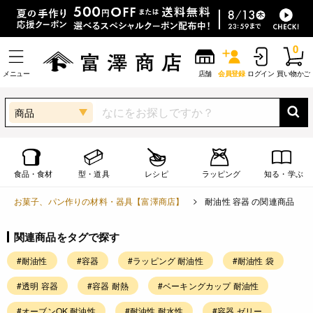
0
メニュー
店舗
会員登録
ログイン
買い物かご
商品
食品・食材
型・道具
レシピ
ラッピング
知る・学ぶ
お菓子、パン作りの材料・器具【富澤商店】
耐油性 容器 の関連商品
関連商品をタグで探す
#耐油性
#容器
#ラッピング 耐油性
#耐油性 袋
#透明 容器
#容器 耐熱
#ベーキングカップ 耐油性
#オーブンOK 耐油性
#耐油性 耐水性
#容器 ゼリー