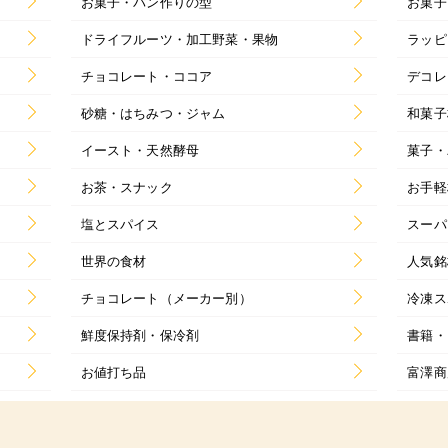
お菓子・パン作りの型
お菓子
ドライフルーツ・加工野菜・果物
ラッピ
チョコレート・ココア
デコレ
砂糖・はちみつ・ジャム
和菓子
イースト・天然酵母
菓子・
お茶・スナック
お手軽
塩とスパイス
スーパ
世界の食材
人気銘
チョコレート（メーカー別）
冷凍ス
鮮度保持剤・保冷剤
書籍・
お値打ち品
富澤商