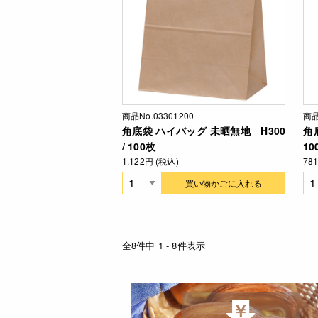
商品No.03301200
商品
角底袋 ハイバッグ 未晒無地 H300
角
/ 100枚
10
1,122円 (税込)
78
買い物かごに入れる
全8件中 1 - 8件表示