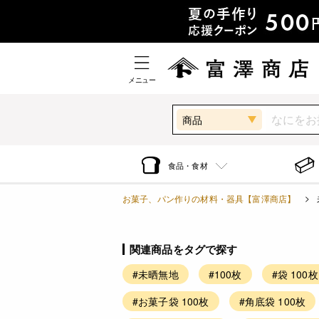
メニュー
商品
食品・食材
お菓子、パン作りの材料・器具【富澤商店】
関連商品をタグで探す
#未晒無地
#100枚
#袋 100枚
#お菓子袋 100枚
#角底袋 100枚