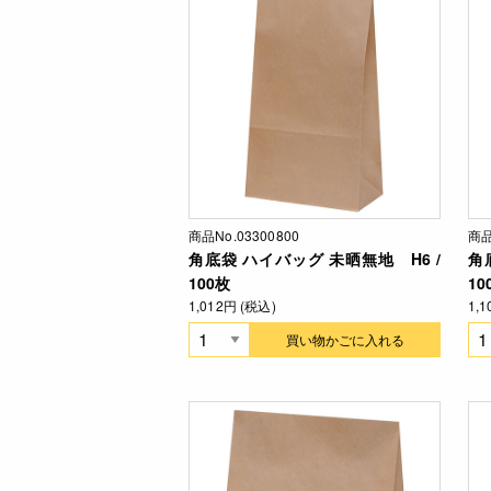
商品No.03300800
商品
角底袋 ハイバッグ 未晒無地 H6 /
角
100枚
10
1,012円 (税込)
1,
買い物かごに入れる