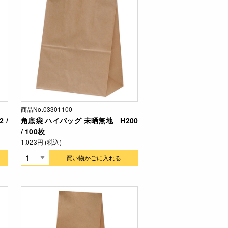
商品No.03301100
 /
角底袋 ハイバッグ 未晒無地 H200
/ 100枚
1,023円 (税込)
買い物かごに入れる