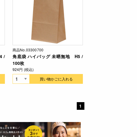
商品No.03300700
 /
角底袋 ハイバッグ 未晒無地 H5 /
100枚
924円 (税込)
買い物かごに入れる
1