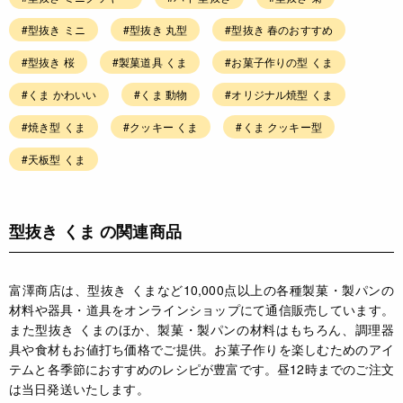
#型抜き ミニ
#型抜き 丸型
#型抜き 春のおすすめ
#型抜き 桜
#製菓道具 くま
#お菓子作りの型 くま
#くま かわいい
#くま 動物
#オリジナル焼型 くま
#焼き型 くま
#クッキー くま
#くま クッキー型
#天板型 くま
型抜き くま の関連商品
富澤商店は、型抜き くまなど10,000点以上の各種製菓・製パンの
材料や器具・道具をオンラインショップにて通信販売しています。
また型抜き くまのほか、製菓・製パンの材料はもちろん、調理器
具や食材もお値打ち価格でご提供。お菓子作りを楽しむためのアイ
テムと各季節におすすめのレシピが豊富です。昼12時までのご注文
は当日発送いたします。