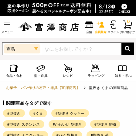
0
メニュー
店舗
会員登録
ログイン
買い物かご
商品
食品・食材
型・道具
レシピ
ラッピング
知る・学ぶ
お菓子、パン作りの材料・器具【富澤商店】
型抜き くま の関連商品
関連商品をタグで探す
#型抜き
#くま
#型抜き クッキー
#型抜き ステンレス
#かわいい 型抜き
#型抜き 動物
#型抜き ミニクッキー
#パイ 型抜き
#型抜き 菊