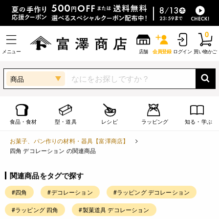
0
メニュー
店舗
会員登録
ログイン
買い物かご
商品
食品・食材
型・道具
レシピ
ラッピング
知る・学ぶ
お菓子、パン作りの材料・器具【富澤商店】
四角 デコレーション の関連商品
関連商品をタグで探す
#四角
#デコレーション
#ラッピング デコレーション
#ラッピング 四角
#製菓道具 デコレーション