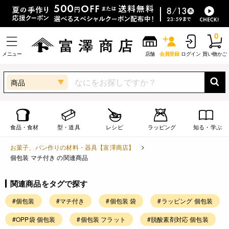
0
メニュー
店舗
会員登録
ログイン
買い物かご
商品
食品・食材
型・道具
レシピ
ラッピング
知る・学ぶ
お菓子、パン作りの材料・器具【富澤商店】
個包装 マチ付き の関連商品
関連商品をタグで探す
#個包装
#マチ付き
#個包装 袋
#ラッピング 個包装
#OPP袋 個包装
#個包装 フラット
#脱酸素剤対応 個包装