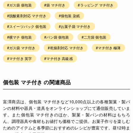
#ガス袋 個包装
#袋 マチ付き
#ラッピング マチ付き
#脱酸素剤対応 マチ付き
#個包装 染紙
#スイーツパック 個包装
#お菓子袋 マチ付き
#横マチ 個包装
#パン袋 個包装
#二方袋 個包装
#ガス袋 マチ付き
#乾燥剤対応 マチ付き
#マチ付き 極薄
#マチ付き 英字
#マチ付き 高級感
個包装 マチ付き の関連商品
富澤商店は、個包装 マチ付きなど10,000点以上の各種製菓・製パ
ンの材料や器具・道具をオンラインショップにて通信販売していま
す。また個包装 マチ付きのほか、製菓・製パンの材料はもちろ
ん、調理器具や食材もお値打ち価格でご提供。お菓子作りを楽しむ
ためのアイテムと各季節におすすめのレシピが豊富です。昼12時ま