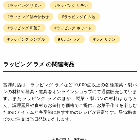
#ラッピング リボン
#ラッピング サテン
#ラッピング 詰め合わせ
#ラッピング 白ム地
#ラッピング 和菓子
#ラッピング ホワイト
#ラッピング シンプル
#リボン ラメ
#ラメ サテン
ラッピング ラメ の関連商品
富澤商店は、ラッピング ラメなど10,000点以上の各種製菓・製パ
ンの材料や器具・道具をオンラインショップにて通信販売していま
す。またラッピング ラメのほか、製菓・製パンの材料はもちろ
ん、調理器具や食材もお値打ち価格でご提供。お菓子作りを楽しむ
ためのアイテムと各季節におすすめのレシピが豊富です。昼12時ま
でのご注文は当日発送いたします。
全9件中 1 - 9件表示