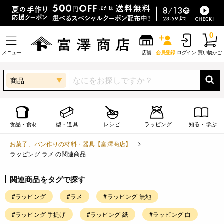
0
メニュー
店舗
会員登録
ログイン
買い物かご
商品
食品・食材
型・道具
レシピ
ラッピング
知る・学ぶ
お菓子、パン作りの材料・器具【富澤商店】
ラッピング ラメ の関連商品
関連商品をタグで探す
#ラッピング
#ラメ
#ラッピング 無地
#ラッピング 手提げ
#ラッピング 紙
#ラッピング 白