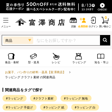
0
メニュー
店舗
会員登録
ログイン
買い物かご
商品
食品・食材
型・道具
レシピ
ラッピング
知る・学ぶ
お菓子、パン作りの材料・器具【富澤商店】
ラッピング クラフト素材 の関連商品
関連商品をタグで探す
#ラッピング
#クラフト素材
#ラッピング 無地
#ラッピング 手提げ
#ラッピング 紙
#ラッピング 白